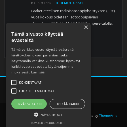
BY
SIHTEERI
ILMOITUKSET
Lääketieteellisen radioisotooppiyhdistyksen (LRY)
vuosikokous pidetään Isotooppipäivien
yhteydessä 23.5. klo 11.50-13.00 Tampere-talolla.
×
Tämä sivusto käyttää
Tervetuloa!
evästeitä
[ESITYSLISTA pdf]
Tämä verkkosivusto käyttää evästeitä
käyttökokemuksen parantamiseksi.
Käyttämällä verkkosivustoamme hyväksyt
kaikki evästeet evästekäytäntöjemme
mukaisesti.
Lue lisää
KOHDENTAVAT
LUOKITTELEMATTOMAT
HYVÄKSY KAIKKI
HYLKÄÄ KAIKKI
NÄYTÄ TIEDOT
© Copyright 2021 - Designexo Interior Design Theme by
ThemeArile
POWERED BY COOKIESCRIPT