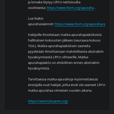
ja lomake löytyy LRY:n nettisivuilta
osoitteesta:
https://www.fsnm.org/apuraha
.
Lue lisäksi
apurahasäännöt:
https://www.fsnm.org/apuraha/apura
Hakijoille ilmoitetaan matka-apurahapäätöksistä
hallituksen kokousten jälkeen (seuraava kokous
10.6.). Matka-apurahapäätöksen saaneita
pyydetään ilmoittamaan mahdollisesta abstraktin
hyväksymisestä LRY:n sihteerille. Matka-
apurahapäätös on ehdollinen ennen abstraktin
hyväksymistä.
Tarvittaessa matka-apurahoja myönnettäessä
ensisijalla ovat hakijat, jotka eivät ole saaneet LRY:n
matka-apurahaa viimeisen vuoden aikana.
https://eanm24.eanm.org/