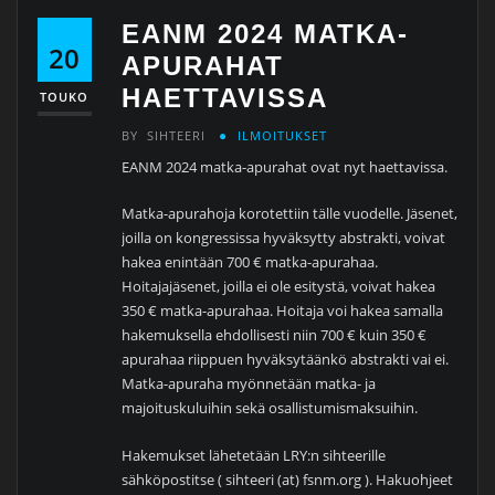
EANM 2024 MATKA-
20
APURAHAT
HAETTAVISSA
TOUKO
BY
SIHTEERI
ILMOITUKSET
EANM 2024 matka-apurahat ovat nyt haettavissa.
Matka-apurahoja korotettiin tälle vuodelle. Jäsenet,
joilla on kongressissa hyväksytty abstrakti, voivat
hakea enintään 700 € matka-apurahaa.
Hoitajajäsenet, joilla ei ole esitystä, voivat hakea
350 € matka-apurahaa. Hoitaja voi hakea samalla
hakemuksella ehdollisesti niin 700 € kuin 350 €
apurahaa riippuen hyväksytäänkö abstrakti vai ei.
Matka-apuraha myönnetään matka- ja
majoituskuluihin sekä osallistumismaksuihin.
Hakemukset lähetetään LRY:n sihteerille
sähköpostitse (
sihteeri (at) fsnm.org
). Hakuohjeet