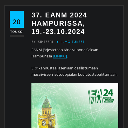
37. EANM 2024
20
HAMPURISSA,
19.-23.10.2024
TOUKO
BY
SIHTEERI
ILMOITUKSET
EANM järjestetään tänä vuonna Saksan
Hampurissa
[LINKKI]
.
LRY kannustaa jäseniään osallistumaan
massiiviseen isotooppialan koulutustapahtumaan.