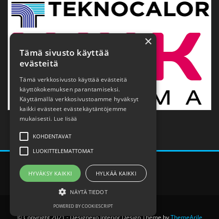
×
Tämä sivusto käyttää
evästeitä
Tämä verkkosivusto käyttää evästeitä
käyttökokemuksen parantamiseksi.
Käyttämällä verkkosivustoamme hyväksyt
kaikki evästeet evästekäytäntöjemme
mukaisesti.
Lue lisää
KOHDENTAVAT
LUOKITTELEMATTOMAT
HYVÄKSY KAIKKI
HYLKÄÄ KAIKKI
NÄYTÄ TIEDOT
POWERED BY COOKIESCRIPT
© Copyright 2021 - Designexo Interior Design Theme by
ThemeArile