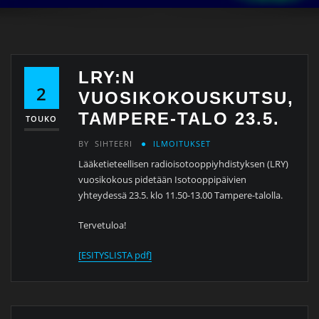
LRY:N
2
VUOSIKOKOUSKUTSU,
TAMPERE-TALO 23.5.
TOUKO
BY
SIHTEERI
ILMOITUKSET
Lääketieteellisen radioisotooppiyhdistyksen (LRY)
vuosikokous pidetään Isotooppipäivien
yhteydessä 23.5. klo 11.50-13.00 Tampere-talolla.
Tervetuloa!
[ESITYSLISTA pdf]