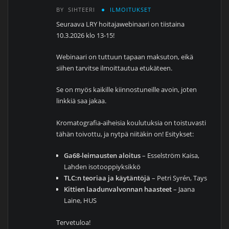
BY
SIHTEERI
ILMOITUKSET
Seuraava LRY hoitajawebinaari on tiistaina
10.3.2026 klo 13-15!
Webinaari on tuttuun tapaan maksuton, eikä
siihen tarvitse ilmoittautua etukäteen.
Se on myös kaikille kiinnostuneille avoin, joten
linkkiä saa jakaa.
Kromatografia-aiheisia koulutuksia on toistuvasti
tähän toivottu, ja nytpä niitäkin on! Esitykset:
Ga68-leimausten aloitus
– Esselström Kaisa,
Lahden isotooppiyksikkö
TLC:n teoriaa ja käytäntöjä
– Petri Syrén, Tays
Kittien laadunvalvonnan haasteet
– Jaana
Laine, HUS
Tervetuloa!