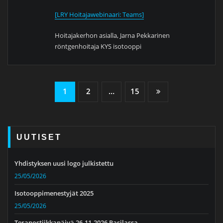
[LRY Hoitajawebinaari: Teams]
Hoitajakerhon asialla, Jarna Pekkarinen
röntgenhoitaja KYS isotooppi
Artikkelien
1
2
…
15
sivutus
UUTISET
Yhdistyksen uusi logo julkistettu
25/05/2026
Isotooppimenestyjät 2025
25/05/2026
Teranostiikkapäivä 26.11.2026 Pasilassa