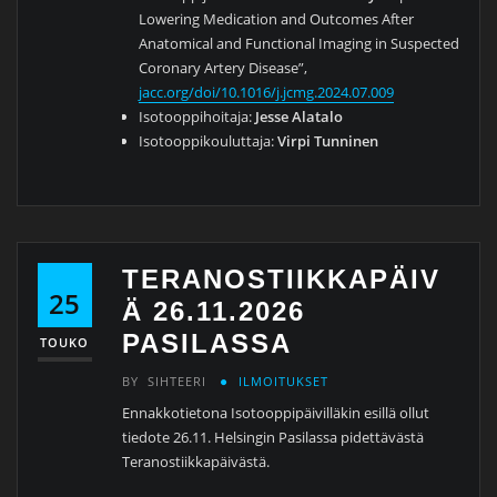
Lowering Medication and Outcomes After
Anatomical and Functional Imaging in Suspected
Coronary Artery Disease”,
jacc.org/doi/10.1016/j.jcmg.2024.07.009
Isotooppihoitaja:
Jesse Alatalo
Isotooppikouluttaja:
Virpi Tunninen
TERANOSTIIKKAPÄIV
25
Ä 26.11.2026
PASILASSA
TOUKO
BY
SIHTEERI
ILMOITUKSET
Ennakkotietona Isotooppipäivilläkin esillä ollut
tiedote 26.11. Helsingin Pasilassa pidettävästä
Teranostiikkapäivästä.