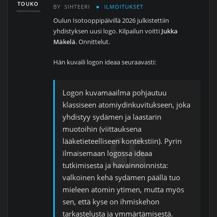
TOUKO
BY
SIHTEERI
ILMOITUKSET
Oulun Isotooppipäivillä 2026 julkistettiin
yhdistyksen uusi logo. Kilpailun voitti
Jukka
Mäkelä
. Onnittelut.
Hän kuvaili logon ideaa seuraavasti:
Logon kuvamaailma pohjautuu
klassiseen atomiydinkuvitukseen, joka
yhdistyy sydämen ja laastarin
muotoihin (viittauksena
lääketieteelliseen kontekstiin). Pyrin
ilmaisemaan logossa ideaa
tutkimisesta ja havainnoinnista:
valkoinen kehä sydämen päällä tuo
mieleen atomin ytimen, mutta myös
sen, että kyse on ihmiskehon
tarkastelusta ja ymmärtämisestä.