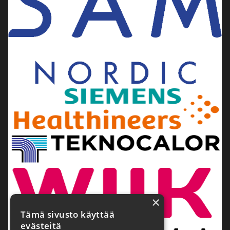
×
Tämä sivusto käyttää
evästeitä