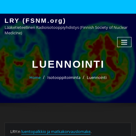
LRY (FSNM.org)
Lääketieteellinen Radioisotooppiyhdistys (Finnish Society of Nuclear
Medicine)
LUENNOINTI
Home
Isotooppitoiminta
Luennointi
LRY:n
luentopalkkio ja matkakorvauslomake
.