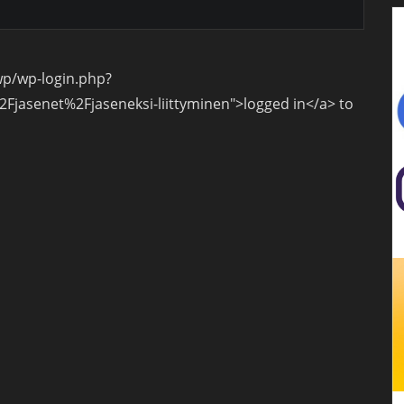
wp/wp-login.php?
asenet%2Fjaseneksi-liittyminen">logged in</a> to