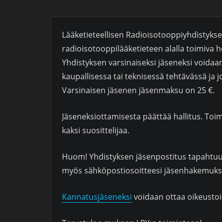
Lääketieteellisen Radioisotooppiyhdistykse
radioisotooppilääketieteen alalla toimiva he
Yhdistyksen varsinaiseksi jäseneksi voidaan
kaupallisessa tai teknisessä tehtävässä ja j
Varsinaisen jäsenen jäsenmaksu on 25 €.
Jäseneksiottamisesta päättää hallitus. Toim
kaksi suosittelijaa.
Huom! Yhdistyksen jäsenpostitus tapahtuu s
myös sähköpostiosoitteesi jäsenhakemuks
Kannatusjäseneksi
voidaan ottaa oikeustoi