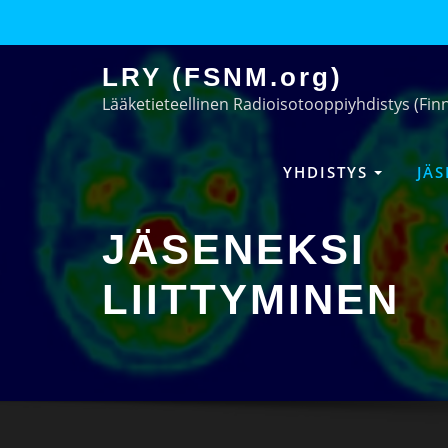
LRY (FSNM.org)
Lääketieteellinen Radioisotooppiyhdistys (Fin
YHDISTYS
JÄ
JÄSENEKSI
LIITTYMINEN