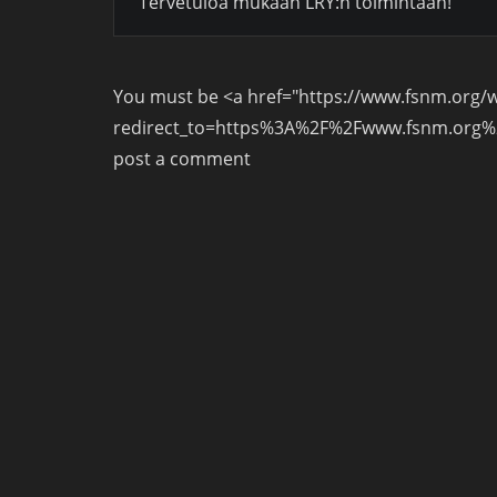
Tervetuloa mukaan LRY:n toimintaan!
You must be <a href="https://www.fsnm.org/
redirect_to=https%3A%2F%2Fwww.fsnm.org%2Fj
post a comment