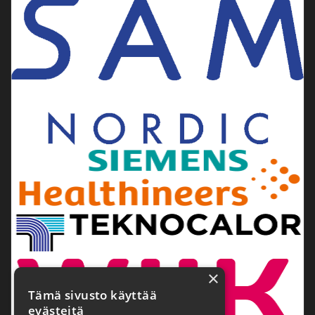
×
Tämä sivusto käyttää
evästeitä