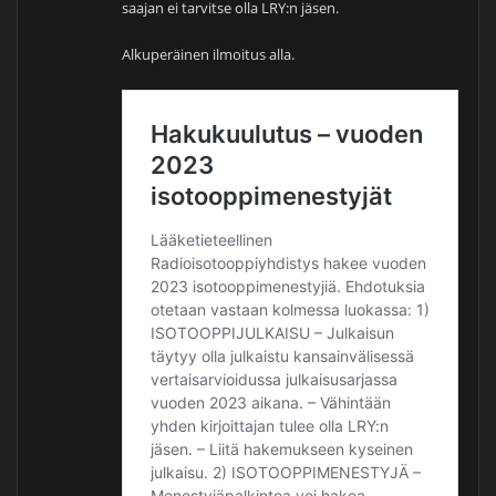
saajan ei tarvitse olla LRY:n jäsen.
Alkuperäinen ilmoitus alla.