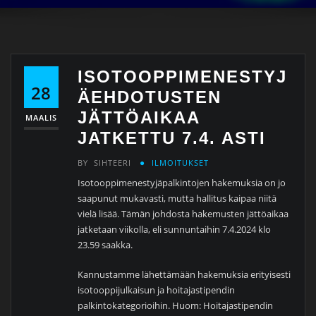
ISOTOOPPIMENESTYJ
28
ÄEHDOTUSTEN
JÄTTÖAIKAA
MAALIS
JATKETTU 7.4. ASTI
BY
SIHTEERI
ILMOITUKSET
Isotooppimenestyjäpalkintojen hakemuksia on jo
saapunut mukavasti, mutta hallitus kaipaa niitä
vielä lisää. Tämän johdosta hakemusten jättöaikaa
jatketaan viikolla, eli sunnuntaihin 7.4.2024 klo
23.59 saakka.
Kannustamme lähettämään hakemuksia erityisesti
isotooppijulkaisun ja hoitajastipendin
palkintokategorioihin. Huom: Hoitajastipendin